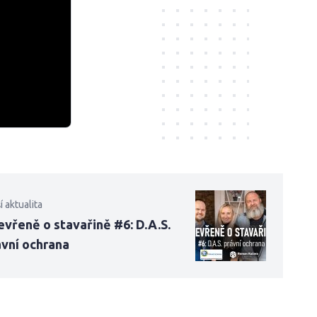
í aktualita
vřeně o stavařině #6: D.A.S.
ávní ochrana