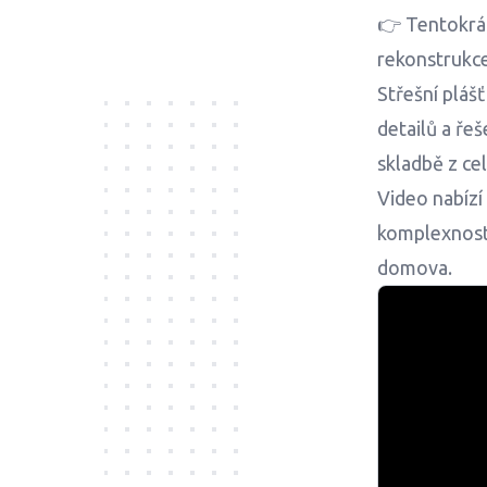
👉 Tentokrát
rekonstrukce
Střešní plá
detailů a řeš
skladbě z cel
Video nabízí
komplexnost 
domova.