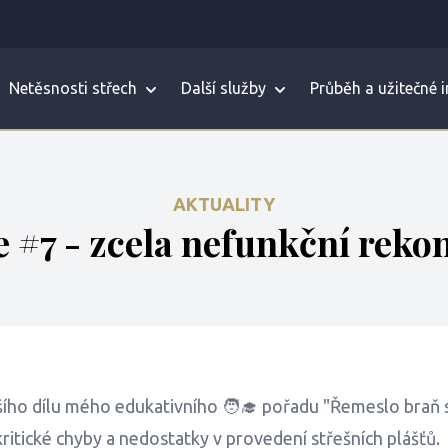
Netěsnosti střech
Další služby
Průběh a užitečné 
AKTUALITY
 #7 - zcela nefunkční reko
lšího dílu mého edukativního 🧑‍🎓 pořadu "Řemeslo braň 
kritické chyby a nedostatky v provedení střešních plášťů.