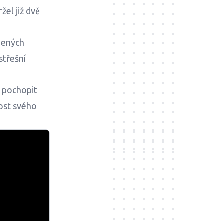
žel již dvě
dených
střešní
e pochopit
nost svého