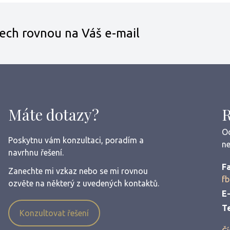
třech rovnou na Váš e-mail
Máte dotazy?
Od
Poskytnu vám konzultaci, poradím a
ne
navrhnu řešení.
F
Zanechte mi vzkaz nebo se mi rovnou
fb
ozvěte na některý z uvedených kontaktů.
E-
T
Konzultovat řešení