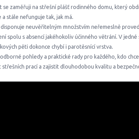
 se zaměřuji na střešní plášť rodinného domu, který obdr
 a stále nefunguje tak, jak má.
šť disponuje neuvěřitelným množstvím neřemeslně prove
ení spolu s absencí jakéhokoliv účinného větrání. V jedné 
kových pěti dokonce chybí i parotěsnící vrstva.
 odborné pohledy a praktické rady pro každého, kdo chc
střešních prací a zajistit dlouhodobou kvalitu a bezpeč
Video se načítá...