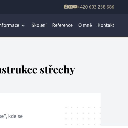
+420 603 258 686
informace
Školení
Reference
O mně
Kontakt
nstrukce střechy
se", kde se