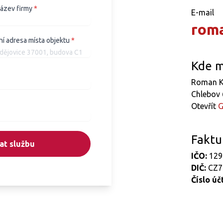
název firmy
*
E-mail
rom
ní adresa místa objektu
*
Kde m
Roman K
Chlebov 
Otevřít
G
Faktu
at službu
IČO:
129
DIČ:
CZ7
Číslo úč