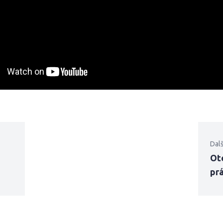
Dalš
Ote
pr