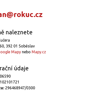
an@rokuc.cz
ě naleznete
učera
60, 392 01 Soběslav
oogle Mapy
nebo
Mapy.cz
rační údaje
06590
102101721
tu:
296468947/0300