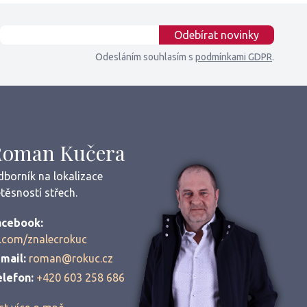
E-mail
Odebírat novinky
Odesláním souhlasím s
podmínkami GDPR
.
Roman Kučera
borník na lokalizace
těsností střech.
acebook:
.com/znalecrokuc
mail:
roman@rokuc.cz
elefon:
+420 603 258 686