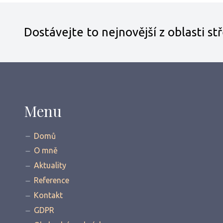
Dostávejte to nejnovější z oblasti s
Menu
Domů
O mně
Aktuality
Reference
Kontakt
GDPR