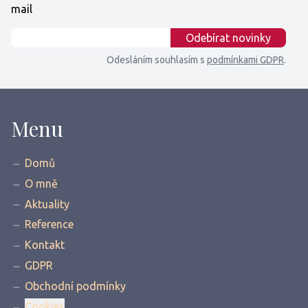
mail
E-mail
Odebírat novinky
Odesláním souhlasím s
podmínkami GDPR
.
Menu
Domů
O mně
Aktuality
Reference
Kontakt
GDPR
Obchodní podmínky
Cookies