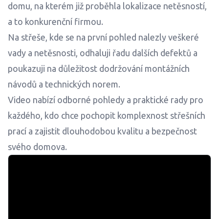
domu, na kterém již proběhla lokalizace netěsností,
a to konkurenční firmou.
Na střeše, kde se na první pohled nalezly veškeré
vady a netěsnosti, odhaluji řadu dalších defektů a
poukazuji na důležitost dodržování montážních
návodů a technických norem.
Video nabízí odborné pohledy a praktické rady pro
každého, kdo chce pochopit komplexnost střešních
prací a zajistit dlouhodobou kvalitu a bezpečnost
svého domova.
Video se načítá...