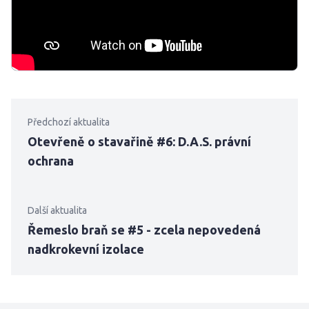
Předchozí aktualita
Otevřeně o stavařině #6: D.A.S. právní
ochrana
Další aktualita
Řemeslo braň se #5 - zcela nepovedená
nadkrokevní izolace